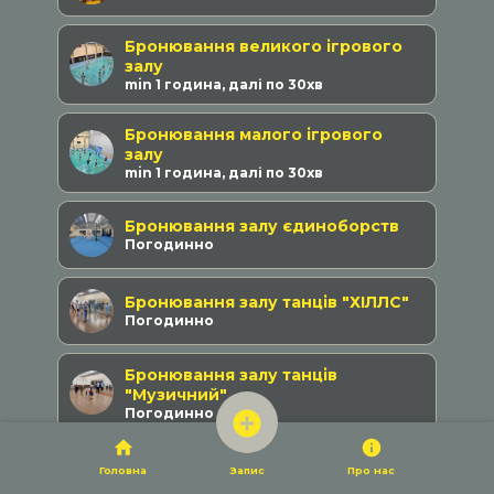
Бронювання великого ігрового
залу
min 1 година, далі по 30хв
Бронювання малого ігрового
залу
min 1 година, далі по 30хв
Бронювання залу єдиноборств
Погодинно
Бронювання залу танців "ХІЛЛС"
Погодинно
Бронювання залу танців
"Музичний"
Погодинно
Презентація Падел
Головна
Запис
Про нас
Безкоштовно