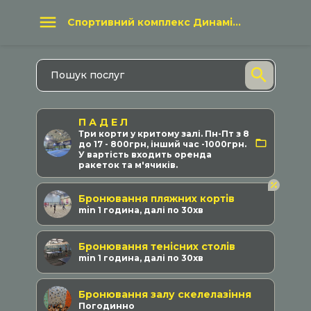
Спортивний комплекс Динаміка
П А Д Е Л
Три корти у критому залі. Пн-Пт з 8
до 17 - 800грн, інший час -1000грн.
У вартість входить оренда
ракеток та м'ячиків.
Бронювання пляжних кортів
min 1 година, далі по 30хв
Бронювання тенісних столів
min 1 година, далі по 30хв
Бронювання залу скелелазіння
Погодинно