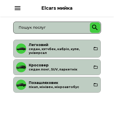
Elcars мийка
Легковий
седан, хэтчбек, кабріо, купе,
універсал
Кросовер
седан лонг, SUV, паркетнік
Позашляховик
пікап, мінівен, мікроавтобус