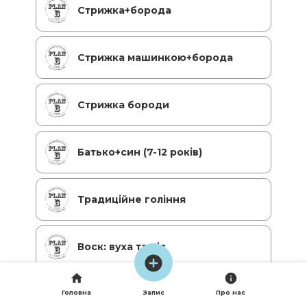
Стрижка+борода
Стрижка машинкою+борода
Стрижка бороди
Батько+син (7-12 років)
Традиційне гоління
Воск: вуха та ніс
Стрижка+гоління
Головна
Запис
Про нас